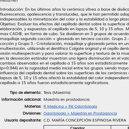
Resumen
Introducción: En los últimos años la cerámica vítrea a base de disil
fluorescencia, opalescencia y translucidez, que le han permitido adap
indispensables la mimetización del color y la estabilidad a largo p
Objetivo: Evaluar los efectos del cepillado dental sobre la superfici
elaboración, y expuestas al cepillado en lapsos de 5, 10 y 15 años. M
max CAD®, en forma de cubo. Se dividieron en 3 grupos de acuerdo co
maquillaje segunda cocción + glaseado en tercera cocción. Grupo 2.-
cocción y Grupo 3.- Cristalización, maquillaje y glaseado juntos en 
multiestación, utilizando el dentífrico Colgate original y el cepillo d
visión multiespectrum y para valorar la superficie y textura de la 
en la desviación estándar muestran una ligera disminución en el valor
cambios observados en el cepillado a 15 años son estadísticamente s
(p=0.044) en la rugosidad media inicial entre los grupos siendo mayo
influencia del cepillado dental sobre las superficies de las cerámicas 
lapsos de 5, 10 y 15 años afectó la estabilidad del color independien
cepillado a 15 años fueron estadísticamente significativos.
Tipo de elemento:
Tesis (Maestría)
Información adicional:
Maestría en prostodoncia
Materias:
R Medicina > RK Odontología
Divisiones:
Odontología > Maestría en Prostodoncia
Usuario depositante:
C.D. MARÍA CONCEPCIÓN ESPINOSA RIVERA
Creador