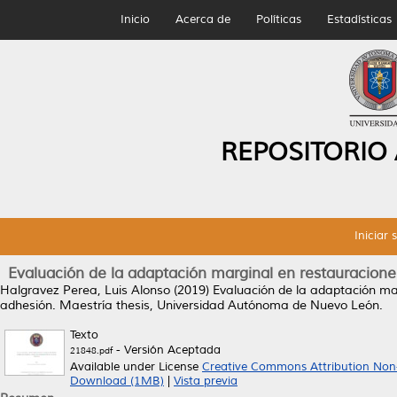
Inicio
Acerca de
Políticas
Estadísticas
REPOSITORIO
Iniciar 
Evaluación de la adaptación marginal en restauraciones
Halgravez Perea, Luis Alonso
(2019)
Evaluación de la adaptación mar
adhesión.
Maestría thesis, Universidad Autónoma de Nuevo León.
Texto
- Versión Aceptada
21848.pdf
Available under License
Creative Commons Attribution Non
Download (1MB)
|
Vista previa