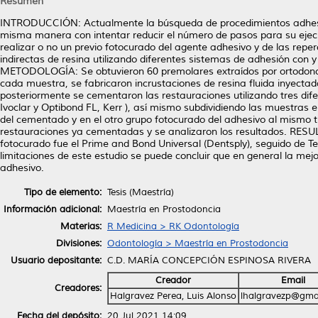
Resumen
INTRODUCCIÓN: Actualmente la búsqueda de procedimientos adhesivo
misma manera con intentar reducir el número de pasos para su ejec
realizar o no un previo fotocurado del agente adhesivo y de las rep
indirectas de resina utilizando diferentes sistemas de adhesión con 
METODOLOGÍA: Se obtuvieron 60 premolares extraídos por ortodoncia 
cada muestra, se fabricaron incrustaciones de resina fluida inyectad
posteriormente se cementaron las restauraciones utilizando tres dif
Ivoclar y Optibond FL, Kerr ), así mismo subdividiendo las muestras 
del cementado y en el otro grupo fotocurado del adhesivo al mismo 
restauraciones ya cementadas y se analizaron los resultados. RESUL
fotocurado fue el Prime and Bond Universal (Dentsply), seguido de T
limitaciones de este estudio se puede concluir que en general la me
adhesivo.
Tipo de elemento:
Tesis (Maestría)
Información adicional:
Maestría en Prostodoncia
Materias:
R Medicina > RK Odontología
Divisiones:
Odontología > Maestría en Prostodoncia
Usuario depositante:
C.D. MARÍA CONCEPCIÓN ESPINOSA RIVERA
Creador
Email
Creadores:
Halgravez Perea, Luis Alonso
lhalgravezp@gma
Fecha del depósito:
20 Jul 2021 14:09