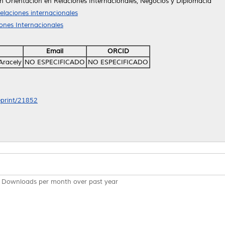
n Orientación en Relaciones Internacionales, Negocios y Diplomacia
Relaciones internacionales
iones Internacionales
Email
ORCID
Aracely
NO ESPECIFICADO
NO ESPECIFICADO
/eprint/21852
Downloads per month over past year