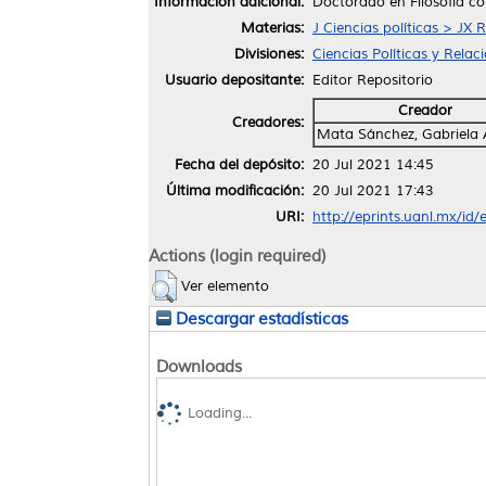
Información adicional:
Doctorado en Filosofía co
Materias:
J Ciencias políticas > JX 
Divisiones:
Ciencias Políticas y Relac
Usuario depositante:
Editor Repositorio
Creador
Creadores:
Mata Sánchez, Gabriela 
Fecha del depósito:
20 Jul 2021 14:45
Última modificación:
20 Jul 2021 17:43
URI:
http://eprints.uanl.mx/id
Actions (login required)
Ver elemento
Descargar estadísticas
Downloads
Loading...