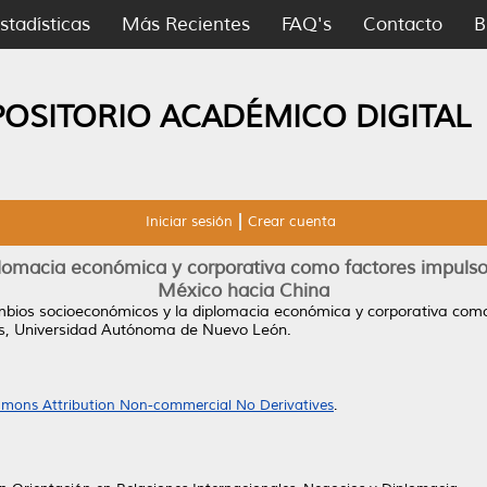
stadísticas
Más Recientes
FAQ's
Contacto
B
POSITORIO ACADÉMICO DIGITAL
Iniciar sesión
Crear cuenta
lomacia económica y corporativa como factores impulsore
México hacia China
bios socioeconómicos y la diplomacia económica y corporativa como 
s, Universidad Autónoma de Nuevo León.
mons Attribution Non-commercial No Derivatives
.