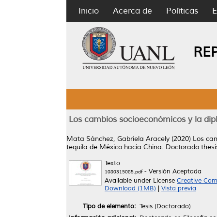
Inicio
Acerca de
Políticas
E
RE
Los cambios socioeconómicos y la dip
Mata Sánchez, Gabriela Aracely
(2020)
Los cam
tequila de México hacia China.
Doctorado thesi
Texto
- Versión Aceptada
1080315085.pdf
Available under License
Creative Com
Download (1MB)
|
Vista previa
Tipo de elemento:
Tesis (Doctorado)