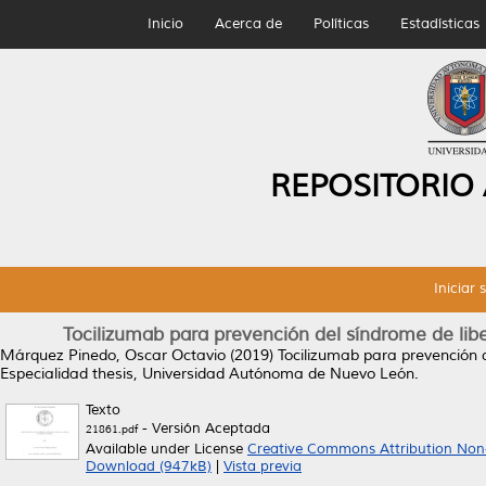
Inicio
Acerca de
Políticas
Estadísticas
REPOSITORIO
Iniciar 
Tocilizumab para prevención del síndrome de libe
Márquez Pinedo, Oscar Octavio
(2019)
Tocilizumab para prevención d
Especialidad thesis, Universidad Autónoma de Nuevo León.
Texto
- Versión Aceptada
21861.pdf
Available under License
Creative Commons Attribution Non
Download (947kB)
|
Vista previa