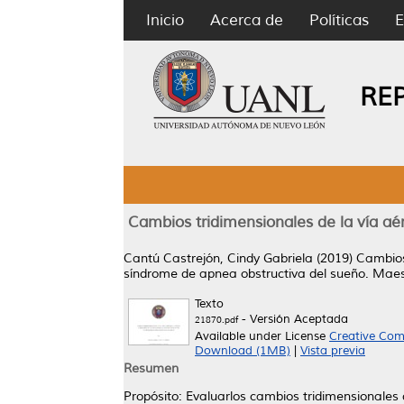
Inicio
Acerca de
Políticas
E
RE
Cambios tridimensionales de la vía aér
Cantú Castrejón, Cindy Gabriela
(2019)
Cambios 
síndrome de apnea obstructiva del sueño.
Maest
Texto
- Versión Aceptada
21870.pdf
Available under License
Creative Com
Download (1MB)
|
Vista previa
Resumen
Propósito: Evaluarlos cambios tridimensionale