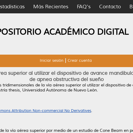
stadísticas
Más Recientes
FAQ's
Contacto
B
POSITORIO ACADÉMICO DIGITAL
Iniciar sesión
Crear cuenta
ea superior al utilizar el dispositivo de avance mandibu
de apnea obstructiva del sueño
tridimensionales de la vía aérea superior al utilizar el dispositivo 
ría thesis, Universidad Autónoma de Nuevo León.
mons Attribution Non-commercial No Derivatives
.
s de la vía aérea superior por medio de un estudio de Cone Beam en 