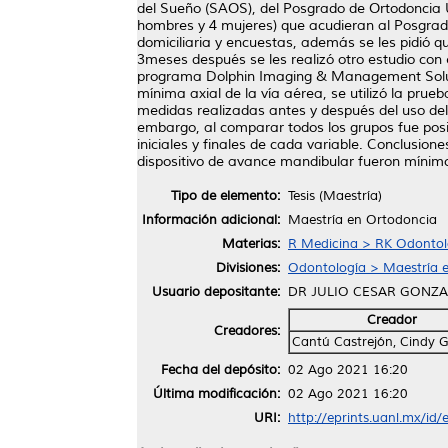
del Sueño (SAOS), del Posgrado de Ortodoncia U
hombres y 4 mujeres) que acudieran al Posgrad
domiciliaria y encuestas, además se les pidió 
3meses después se les realizó otro estudio con 
programa Dolphin Imaging & Management Solution
mínima axial de la vía aérea, se utilizó la pr
medidas realizadas antes y después del uso del 
embargo, al comparar todos los grupos fue posib
iniciales y finales de cada variable. Conclusion
dispositivo de avance mandibular fueron mínim
Tipo de elemento:
Tesis (Maestría)
Información adicional:
Maestría en Ortodoncia
Materias:
R Medicina > RK Odontol
Divisiones:
Odontología > Maestría 
Usuario depositante:
DR JULIO CESAR GONZ
Creador
Creadores:
Cantú Castrejón, Cindy G
Fecha del depósito:
02 Ago 2021 16:20
Última modificación:
02 Ago 2021 16:20
URI:
http://eprints.uanl.mx/id