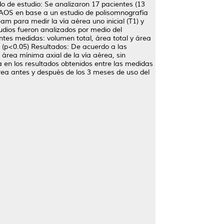
o de estudio: Se analizaron 17 pacientes (13
AOS en base a un estudio de polisomnografía
m para medir la vía aérea uno inicial (T1) y
tudios fueron analizados por medio del
tes medidas: volumen total, área total y área
d (p<0.05) Resultados: De acuerdo a las
 área mínima axial de la vía aérea, sin
a en los resultados obtenidos entre las medidas
aérea antes y después de los 3 meses de uso del