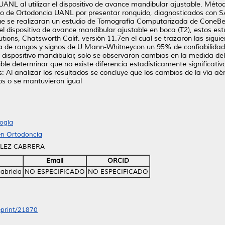
ANL al utilizar el dispositivo de avance mandibular ajustable. Métod
o de Ortodoncia UANL por presentar ronquido, diagnosticados con S
que se realizaran un estudio de Tomografía Computarizada de ConeBea
el dispositivo de avance mandibular ajustable en boca (T2), estos es
s, Chatsworth Calif. versión 11.7en el cual se trazaron las siguien
ueba de rangos y signos de U Mann-Whitneycon un 95% de confiabilida
dispositivo mandibular, solo se observaron cambios en la medida del
le determinar que no existe diferencia estadísticamente significativ
es: Al analizar los resultados se concluye que los cambios de la vía 
os o se mantuvieron igual
ogía
en Ortodoncia
ALEZ CABRERA
Email
ORCID
abriela
NO ESPECIFICADO
NO ESPECIFICADO
/eprint/21870