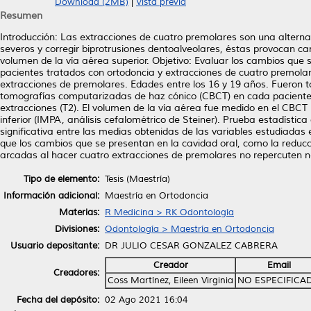
Download (2MB)
|
Vista previa
Resumen
Introducción: Las extracciones de cuatro premolares son una alterna
severos y corregir biprotrusiones dentoalveolares, éstas provocan camb
volumen de la vía aérea superior. Objetivo: Evaluar los cambios que 
pacientes tratados con ortodoncia y extracciones de cuatro premolar
extracciones de premolares. Edades entre los 16 y 19 años. Fueron 
tomografías computarizadas de haz cónico (CBCT) en cada paciente an
extracciones (T2). El volumen de la vía aérea fue medido en el CBCT u
inferior (IMPA, análisis cefalométrico de Steiner). Prueba estadístic
significativa entre las medias obtenidas de las variables estudiadas e
que los cambios que se presentan en la cavidad oral, como la reducción 
arcadas al hacer cuatro extracciones de premolares no repercuten n
Tipo de elemento:
Tesis (Maestría)
Información adicional:
Maestría en Ortodoncia
Materias:
R Medicina > RK Odontología
Divisiones:
Odontología > Maestría en Ortodoncia
Usuario depositante:
DR JULIO CESAR GONZALEZ CABRERA
Creador
Email
Creadores:
Coss Martínez, Eileen Virginia
NO ESPECIFICA
Fecha del depósito:
02 Ago 2021 16:04