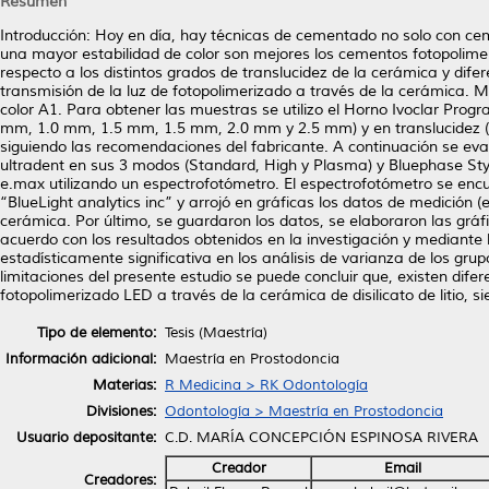
Resumen
Introducción: Hoy en día, hay técnicas de cementado no solo con cem
una mayor estabilidad de color son mejores los cementos fotopolimeri
respecto a los distintos grados de translucidez de la cerámica y difer
transmisión de la luz de fotopolimerizado a través de la cerámica. 
color A1. Para obtener las muestras se utilizo el Horno Ivoclar Prog
mm, 1.0 mm, 1.5 mm, 1.5 mm, 2.0 mm y 2.5 mm) y en translucidez (H
siguiendo las recomendaciones del fabricante. A continuación se eva
ultradent en sus 3 modos (Standard, High y Plasma) y Bluephase Sty
e.max utilizando un espectrofotómetro. El espectrofotómetro se en
“BlueLight analytics inc” y arrojó en gráficas los datos de medición 
cerámica. Por último, se guardaron los datos, se elaboraron las gráf
acuerdo con los resultados obtenidos en la investigación y mediante l
estadísticamente significativa en los análisis de varianza de los gru
limitaciones del presente estudio se puede concluir que, existen difer
fotopolimerizado LED a través de la cerámica de disilicato de litio, 
Tipo de elemento:
Tesis (Maestría)
Información adicional:
Maestría en Prostodoncia
Materias:
R Medicina > RK Odontología
Divisiones:
Odontología > Maestría en Prostodoncia
Usuario depositante:
C.D. MARÍA CONCEPCIÓN ESPINOSA RIVERA
Creador
Email
Creadores: