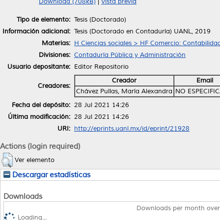
Download (708kB)
|
Vista previa
Tipo de elemento:
Tesis (Doctorado)
Información adicional:
Tesis (Doctorado en Contaduría) UANL, 2019
Materias:
H Ciencias sociales > HF Comercio: Contabilid
Divisiones:
Contaduría Pública y Administración
Usuario depositante:
Editor Repositorio
Creador
Email
Creadores:
Chávez Pullas, María Alexandra
NO ESPECIFI
Fecha del depósito:
28 Jul 2021 14:26
Última modificación:
28 Jul 2021 14:26
URI:
http://eprints.uanl.mx/id/eprint/21928
Actions (login required)
Ver elemento
Descargar estadísticas
Downloads
Downloads per month over
Loading...