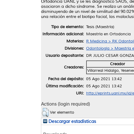
Ortodoncia UANL y se les diagnostico SAOS, desd
asociaron a dicho síndrome. Se realizo un análi
disminuyendo de un nivel de similitud del 90.02%
una relación entre el biotipo facial, las maloclu
Tipo de elemento:
Tesis (Maestría)
Información adicional:
Maestría en Ortodoncia
Materias:
R Medicina > RK Odontol
Divisiones:
Odontología > Maestría 
Usuario depositante:
DR JULIO CESAR GONZ
Creador
Creadores:
Villarreal Hidalgo, Yesene
Fecha del depósito:
05 Ago 2021 13:42
Última modificación:
05 Ago 2021 13:42
URI:
http://eprints.uanl.mx/id
Actions (login required)
Ver elemento
Descargar estadísticas