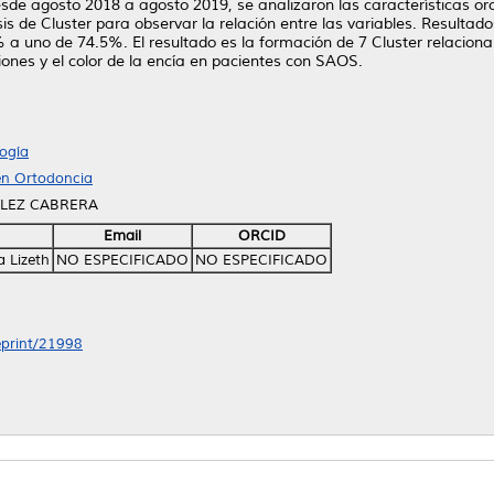
e agosto 2018 a agosto 2019, se analizaron las características orof
sis de Cluster para observar la relación entre las variables. Resulta
 a uno de 74.5%. El resultado es la formación de 7 Cluster relacionan
siones y el color de la encía en pacientes con SAOS.
ogía
en Ortodoncia
ALEZ CABRERA
Email
ORCID
a Lizeth
NO ESPECIFICADO
NO ESPECIFICADO
/eprint/21998