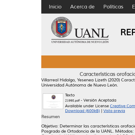
Inicio
Acerca de
Políticas
E
RE
Características orofac
Villarreal Hidalgo, Yesenea Lizeth
(2020)
Caract
Universidad Autónoma de Nuevo León.
Texto
- Versión Aceptada
21998.pdf
Available under License
Creative Com
Download (600kB)
|
Vista previa
Resumen
Objetivo: Determinar las características orofac
Posgrado de Ortodoncia de la UANL. Métodos: S