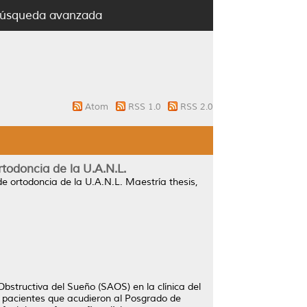
úsqueda avanzada
Atom
RSS 1.0
RSS 2.0
todoncia de la U.A.N.L.
e ortodoncia de la U.A.N.L.
Maestría thesis,
bstructiva del Sueño (SAOS) en la clínica del
 pacientes que acudieron al Posgrado de