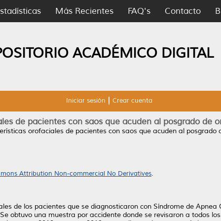
stadísticas
Más Recientes
FAQ's
Contacto
B
POSITORIO ACADÉMICO DIGITAL
Iniciar sesión
Crear cuenta
iales de pacientes con saos que acuden al posgrado de or
erísticas orofaciales de pacientes con saos que acuden al posgrado d
mons Attribution Non-commercial No Derivatives
.
iales de los pacientes que se diagnosticaron con Síndrome de Apnea O
e obtuvo una muestra por accidente donde se revisaron a todos los