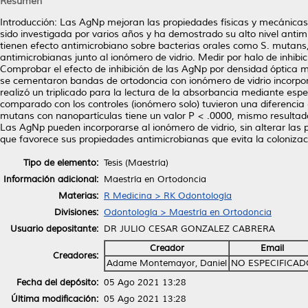
Resumen
Introducción: Las AgNp mejoran las propiedades físicas y mecánicas d
sido investigada por varios años y ha demostrado su alto nivel anti
tienen efecto antimicrobiano sobre bacterias orales como S. mutans, 
antimicrobianas junto al ionómero de vidrio. Medir por halo de inhibi
Comprobar el efecto de inhibición de las AgNp por densidad óptica
se cementaron bandas de ortodoncia con ionómero de vidrio incorpor
realizó un triplicado para la lectura de la absorbancia mediante e
comparado con los controles (ionómero solo) tuvieron una diferencia 
mutans con nanopartículas tiene un valor P < .0000, mismo resultado
Las AgNp pueden incorporarse al ionómero de vidrio, sin alterar las
que favorece sus propiedades antimicrobianas que evita la colonizac
Tipo de elemento:
Tesis (Maestría)
Información adicional:
Maestría en Ortodoncia
Materias:
R Medicina > RK Odontología
Divisiones:
Odontología > Maestría en Ortodoncia
Usuario depositante:
DR JULIO CESAR GONZALEZ CABRERA
Creador
Email
Creadores:
Adame Montemayor, Daniel
NO ESPECIFICAD
Fecha del depósito:
05 Ago 2021 13:28
Última modificación:
05 Ago 2021 13:28