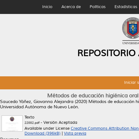
Inicio
Acerca de
Políticas
Estadísticas
REPOSITORIO
Iniciar 
Métodos de educación higiénica oral
Saucedo Yáñez, Giovanna Alejandra
(2020)
Métodos de educación hig
Universidad Autónoma de Nuevo León.
Texto
- Versión Aceptada
22002.pdf
Available under License
Creative Commons Attribution Non
Download (396kB)
|
Vista previa