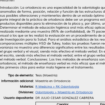
Resumen
Introducción: La ortodoncia es una especialidad de la odontología qu
anomalías de forma, posición, relación y función de las estructuras de
sus posibles alteraciones y mantenerlas dentro de un estado óptimo 
parte integral de la práctica de ortodoncia debe ser un programa estr
productos disponibles para la eliminación de la placa y, por último, u
Determinar el método de educación higiénica oral más eficaz aplica
realizado mediante una muestra (95% de confiabilidad), de 75 pacien
visual a los que se les realizó la evaluación en un procedimiento de
de Investigación para la Salud. Para el análisis estadístico de los 
comparaciones múltiples HSD de Tukey, todas las pruebas fueron real
varianza no muestra una diferencia significativa entre los resultados
el grupo verbal y el visual, siendo más efectivo el método verbal. En 
el escrito, siendo más efectivo el método verbal; entre el grupo verba
el método verbal. Conclusiones: Los tres métodos de enseñanza son e
ortodoncia; el método de enseñanza verbal es más eficaz que el métod
las primeras citas para evitar mala higiene en el tratamiento.
Tipo de elemento:
Tesis (Maestría)
Información adicional:
Maestría en Ortodoncia
Materias:
R Medicina > RK Odontología
Divisiones:
Odontología > Maestría en Ortodoncia
Usuario depositante:
DR JULIO CESAR GONZALEZ CABRERA
Creador
Ema