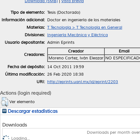
Download (5MB)
|
Vista previa
Tipo de elemento:
Tesis (Doctorado)
Información adicional:
Doctor en ingeniería de los materiales
Materias:
T Tecnología > T Tecnología en General
Divisiones:
Ingeniería Mecánica y Eléctrica
Usuario depositante:
Admin Eprints
Creador
Email
Creadores:
Moreno Cortez, Iván Eleazar
NO ESPECIFICA
Fecha del depósito:
14 Oct 2011 19:59
Última modificación:
26 Feb 2020 18:38
URI:
http://eprints.uanl.mx/id/eprint/2203
Actions (login required)
Ver elemento
Descargar estadísticas
Downloads
Downloads per month over
Loading...