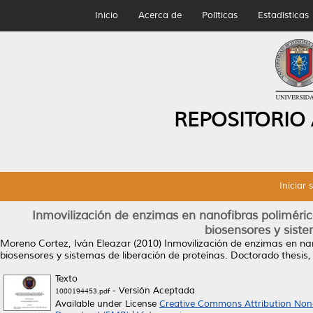
Inicio
Acerca de
Políticas
Estadísticas
REPOSITORIO
Iniciar 
Inmovilización de enzimas en nanofibras poliméric
biosensores y siste
Moreno Cortez, Iván Eleazar
(2010)
Inmovilización de enzimas en nan
biosensores y sistemas de liberación de proteínas.
Doctorado thesis,
Texto
- Versión Aceptada
1080194453.pdf
Available under License
Creative Commons Attribution Non