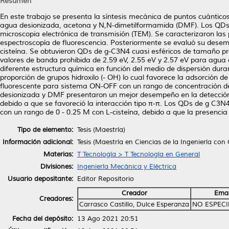
Resumen
En este trabajo se presenta la síntesis mecánica de puntos cuántico
agua desionizada, acetona y N,N-dimetilformamida (DMF). Los QDs d
microscopia electrónica de transmisión (TEM). Se caracterizaron la
espectroscopía de fluorescencia. Posteriormente se evaluó su desem
cisteína. Se obtuvieron QDs de g-C3N4 cuasi esféricos de tamaño p
valores de banda prohibida de 2.59 eV, 2.55 eV y 2.57 eV para agu
diferente estructura química en función del medio de dispersión du
proporción de grupos hidroxilo (- OH) lo cual favorece la adsorción
fluorescente para sistema ON-OFF con un rango de concentración d
desionizada y DMF presentaron un mejor desempeño en la detección 
debido a que se favoreció la interacción tipo π-π. Los QDs de g C3
con un rango de 0 - 0.25 M con L-cisteína, debido a que la presencia
Tipo de elemento:
Tesis (Maestría)
Información adicional:
Tesis (Maestría en Ciencias de la Ingeniería c
Materias:
T Tecnología > T Tecnología en General
Divisiones:
Ingeniería Mecánica y Eléctrica
Usuario depositante:
Editor Repositorio
Creador
Emai
Creadores:
Carrasco Castillo, Dulce Esperanza
NO ESPECI
Fecha del depósito:
13 Ago 2021 20:51