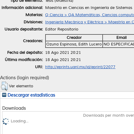
Tipo de elemento:
Tesis (Maestría)
Información adicional:
Maestría en Ciencias en Ingeniería de Sistemas
Materias:
Q Ciencia > QA Matemáticas, Ciencias computa
Divisiones:
Ingeniería Mecánica y Eléctrica > Maestría en C
Usuario depositante:
Editor Repositorio
Creador
Email
Creadores:
Ozuna Espinosa, Edith Lucero
NO ESPECIFIC
Fecha del depósito:
18 Ago 2021 20:21
Última modificación:
18 Ago 2021 20:21
URI:
http://eprints.uanl.mx/id/eprint/22077
Actions (login required)
Ver elemento
Descargar estadísticas
Downloads
Downloads per month over
Loading...