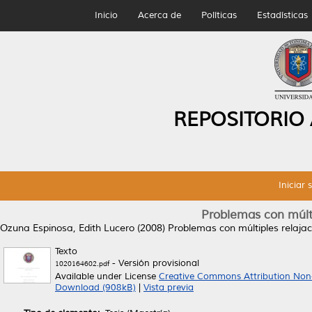
Inicio
Acerca de
Políticas
Estadísticas
REPOSITORIO
Iniciar 
Problemas con múlti
Ozuna Espinosa, Edith Lucero
(2008)
Problemas con múltiples relaja
Texto
- Versión provisional
1020164602.pdf
Available under License
Creative Commons Attribution Non
Download (908kB)
|
Vista previa