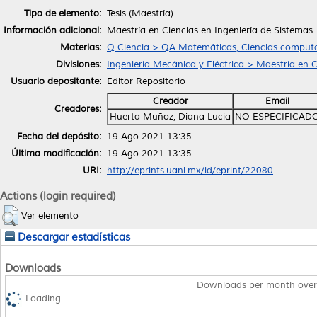
Tipo de elemento:
Tesis (Maestría)
Información adicional:
Maestría en Ciencias en Ingeniería de Sistemas
Materias:
Q Ciencia > QA Matemáticas, Ciencias computa
Divisiones:
Ingeniería Mecánica y Eléctrica > Maestría en C
Usuario depositante:
Editor Repositorio
Creador
Email
Creadores:
Huerta Muñoz, Diana Lucia
NO ESPECIFICAD
Fecha del depósito:
19 Ago 2021 13:35
Última modificación:
19 Ago 2021 13:35
URI:
http://eprints.uanl.mx/id/eprint/22080
Actions (login required)
Ver elemento
Descargar estadísticas
Downloads
Downloads per month over
Loading...