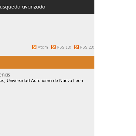
úsqueda avanzada
Atom
RSS 1.0
RSS 2.0
enas
sis, Universidad Autónoma de Nuevo León.