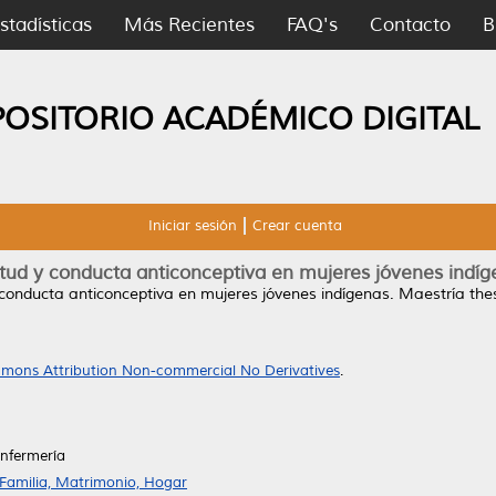
stadísticas
Más Recientes
FAQ's
Contacto
B
POSITORIO ACADÉMICO DIGITAL
Iniciar sesión
Crear cuenta
itud y conducta anticonceptiva en mujeres jóvenes indíg
 conducta anticonceptiva en mujeres jóvenes indígenas.
Maestría the
mons Attribution Non-commercial No Derivatives
.
Enfermería
 Familia, Matrimonio, Hogar