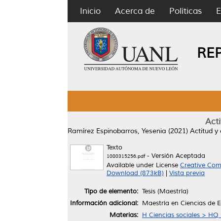
Inicio
Acerca de
Políticas
E
RE
Act
Ramírez Espinobarros, Yesenia
(2021)
Actitud y
Texto
- Versión Aceptada
1080315256.pdf
Available under License
Creative Com
Download (873kB)
|
Vista previa
Tipo de elemento:
Tesis (Maestría)
Información adicional:
Maestría en Ciencias de 
Materias:
H Ciencias sociales > HQ