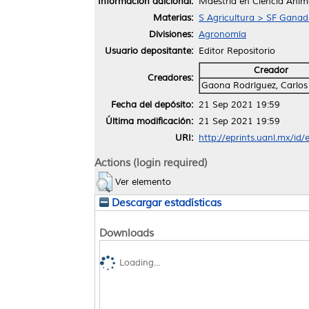
Información adicional:
Maestría en Ciencia Anim
Materias:
S Agricultura > SF Ganade
Divisiones:
Agronomía
Usuario depositante:
Editor Repositorio
Creador
Creadores:
Gaona Rodríguez, Carlos
Fecha del depósito:
21 Sep 2021 19:59
Última modificación:
21 Sep 2021 19:59
URI:
http://eprints.uanl.mx/id
Actions (login required)
Ver elemento
Descargar estadísticas
Downloads
Loading...