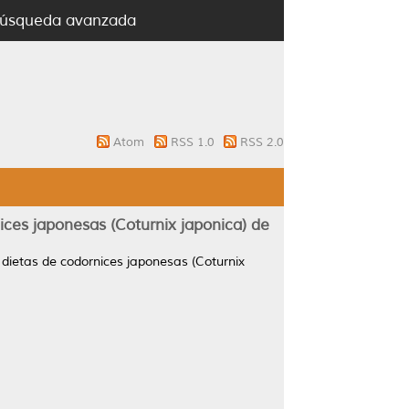
úsqueda avanzada
Atom
RSS 1.0
RSS 2.0
ices japonesas (Coturnix japonica) de
 dietas de codornices japonesas (Coturnix