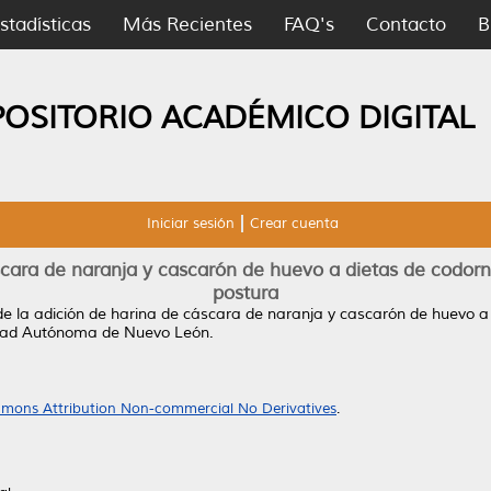
stadísticas
Más Recientes
FAQ's
Contacto
B
POSITORIO ACADÉMICO DIGITAL
Iniciar sesión
Crear cuenta
scara de naranja y cascarón de huevo a dietas de codorn
postura
de la adición de harina de cáscara de naranja y cascarón de huevo a
idad Autónoma de Nuevo León.
mons Attribution Non-commercial No Derivatives
.