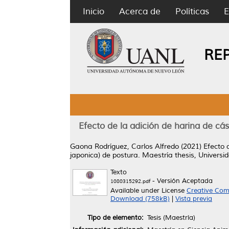
Inicio
Acerca de
Políticas
E
RE
Efecto de la adición de harina de cá
Gaona Rodríguez, Carlos Alfredo
(2021)
Efecto 
japonica) de postura.
Maestría thesis, Univers
Texto
- Versión Aceptada
1080315292.pdf
Available under License
Creative Com
Download (758kB)
|
Vista previa
Tipo de elemento:
Tesis (Maestría)