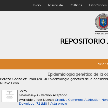
Inicio
Acerca de
Políticas
Estadísticas
REPOSITORIO
Iniciar 
Epidemiología genética de la o
Peraza González, Irma
(2010)
Epidemiología genética de la obesidad
Nuevo León.
Texto
- Versión Aceptada
1080191596.pdf
Available under License
Creative Commons Attribution Non
Download (721kB)
|
Vista previa