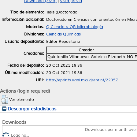
Download (3MB)
|
Vista previa
Tipo de elemento:
Tesis (Doctorado)
Información adicional:
Doctorado en Ciencias con orientación en Micr
Materias:
Q Ciencia > QR Microbiología
Divisiones:
Ciencias Químicas
Usuario depositante:
Editor Repositorio
Creador
Creadores:
Quintanilla Villanueva, Gabriela Elizabeth
NO E
Fecha del depósito:
20 Oct 2021 19:36
Última modificación:
20 Oct 2021 19:36
URI:
http://eprints.uanl.mx/id/eprint/22357
Actions (login required)
Ver elemento
Descargar estadísticas
Downloads
Downloads per month over
Loading...