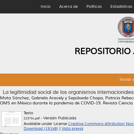
Inicio
Acerca de
Políticas
Estadísticas
REPOSITORIO
Iniciar 
La legitimidad social de los organismos internaciona
Mata Sánchez, Gabriela Aracely
y
Sepúlveda Chapa, Patricia Rebec
OMS en México durante la pandemia de COVID-19.
Revista Ciencia 
Texto
- Versión Publicada
22373x.pdf
Available under License
Creative Commons Attribution Non
Download (191kB)
|
Vista previa