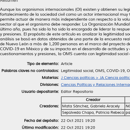
Resumen
Aunque los organismos internacionales (OI) existen y obtienen su leg
fortalecimiento de la sociedad civil como un actor internacional muy 
permite actuar de manera más independiente con respecto a la volu
sector al que el organismo debe responder. La Organización Mundial 
último año, pues ha sido la ha sido la encargada de liderar la resp
y presiones. El propósito de este artículo es analizar la legitimida
análisis se basó en datos obtenidos de una parte de la encuesta rea
de Nuevo León a más de 1,200 personas en el marco del proyecto de 
COVID-19 en México y de su impacto en el desarrollo de actitudes y
cuestionamientos y presiones, la OMS cuenta con legitimidad social 
Tipo de elemento:
Article
Palabras claves no controlados:
Legitimidad social, OMS, COVID-19, O
Materias:
J Ciencias políticas > JA Ciencia políti
Divisiones:
Ciencias Políticas y Relaciones Interna
Usuario depositante:
Editor Repositorio
Creador
Creadores:
Mata Sánchez, Gabriela Aracely
N
Sepúlveda Chapa, Patricia Rebeca
pa
Fecha del depósito:
22 Oct 2021 19:20
Última modificación:
22 Oct 2021 19:20