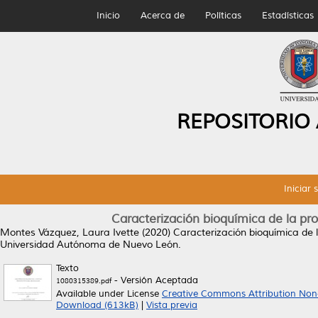
Inicio
Acerca de
Políticas
Estadísticas
REPOSITORIO
Iniciar 
Caracterización bioquímica de la pro
Montes Vázquez, Laura Ivette
(2020)
Caracterización bioquímica de l
Universidad Autónoma de Nuevo León.
Texto
- Versión Aceptada
1080315389.pdf
Available under License
Creative Commons Attribution Non
Download (613kB)
|
Vista previa