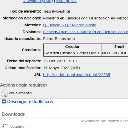
Download (4MB)
|
Vista previa
Tipo de elemento:
Tesis (Maestría)
Información adicional:
Maestría en Ciencias con Orientación en Microb
Materias:
Q Ciencia > QR Microbiología
Divisiones:
Ciencias Químicas > Maestría en Ciencias con o
Usuario depositante:
Editor Repositorio
Creador
Email
Creadores:
Gastaldi Elizondo, Carlos Daniel
NO ESPECIFI
Fecha del depósito:
26 Oct 2021 19:13
Última modificación:
16 Mayo 2022 20:51
URI:
http://eprints.uanl.mx/id/eprint/22385
Actions (login required)
Ver elemento
Descargar estadísticas
Downloads
Downloads per month over
Loading...