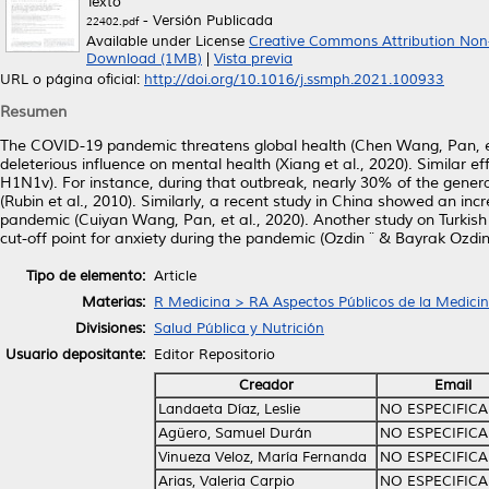
Texto
- Versión Publicada
22402.pdf
Available under License
Creative Commons Attribution Non
Download (1MB)
|
Vista previa
URL o página oficial:
http://doi.org/10.1016/j.ssmph.2021.100933
Resumen
The COVID-19 pandemic threatens global health (Chen Wang, Pan, et a
deleterious influence on mental health (Xiang et al., 2020). Similar 
H1N1v). For instance, during that outbreak, nearly 30% of the general
(Rubin et al., 2010). Similarly, a recent study in China showed an i
pandemic (Cuiyan Wang, Pan, et al., 2020). Another study on Turkish
cut-off point for anxiety during the pandemic (Ozdin ¨ & Bayrak Ozdin
Tipo de elemento:
Article
Materias:
R Medicina > RA Aspectos Públicos de la Medici
Divisiones:
Salud Pública y Nutrición
Usuario depositante:
Editor Repositorio
Creador
Email
Landaeta Díaz, Leslie
NO ESPECIFIC
Agüero, Samuel Durán
NO ESPECIFIC
Vinueza Veloz, María Fernanda
NO ESPECIFIC
Arias, Valeria Carpio
NO ESPECIFIC