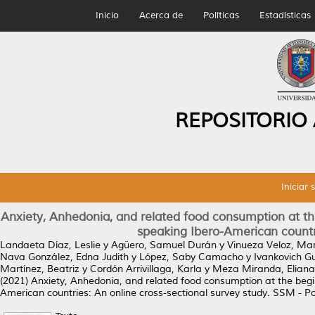
Inicio
Acerca de
Políticas
Estadísticas
REPOSITORIO
Iniciar 
Anxiety, Anhedonia, and related food consumption at th
speaking Ibero-American countri
Landaeta Díaz, Leslie
y
Agüero, Samuel Durán
y
Vinueza Veloz, Ma
Nava González, Edna Judith
y
López, Saby Camacho
y
Ivankovich Gu
Martínez, Beatriz
y
Cordón Arrivillaga, Karla
y
Meza Miranda, Elian
(2021)
Anxiety, Anhedonia, and related food consumption at the begi
American countries: An online cross-sectional survey study.
SSM - Pop