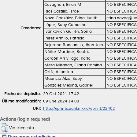
Cavagnari, Brian M.
NO ESPECIFIC
Ríos Castillo, Israel
NO ESPECIFIC
Nava González, Edna Judith
edna.navag@ua
López, Saby Camacho
NO ESPECIFIC
Creadores:
Ivankovich Guillén, Sonia
NO ESPECIFIC
Pérez Armijo, Patricio
NO ESPECIFIC
Bejarano Roncancio, Jhon Jairo
NO ESPECIFIC
Núñez Martínez, Beatriz
NO ESPECIFIC
Cordón Arrivillaga, Karla
NO ESPECIFIC
Meza Miranda, Eliana Romina
NO ESPECIFIC
Ortíz, Alfonsina
NO ESPECIFIC
Mauricio Alza, Saby
NO ESPECIFIC
González Medina, Gabriel
NO ESPECIFIC
Fecha del depósito:
29 Oct 2021 17:42
Última modificación:
09 Ene 2024 14:08
URI:
http://eprints.uanl.mx/id/eprint/22402
Actions (login required)
Ver elemento