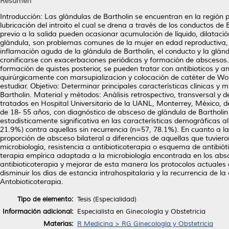
Resumen
Introducción: Las glándulas de Bartholin se encuentran en la región p
lubricación del introito el cual se drena a través de los conductos de B
previo a la salida pueden ocasionar acumulación de líquido, dilataci
glándula, son problemas comunes de la mujer en edad reproductiva, c
inflamación aguda de la glándula de Bartholin, el conducto y la glán
cronificarse con exacerbaciones periódicas y formación de abscesos. E
formación de quistes posterior, se pueden tratar con antibioticos y 
quirúrgicamente con marsupializacion y colocación de catéter de Wor
estudiar. Objetivo: Determinar principales características clínicas y
Bartholin. Material y métodos: Análisis retrospectivo, transversal y
tratados en Hospital Universitario de la UANL, Monterrey, México, 
de 18- 55 años, con diagnóstico de absceso de glándula de Bartholin y
estadísticamente significativa en las características demográficas 
21.9%) contra aquellas sin recurrencia (n=57, 78.1%). En cuanto a la
proporción de absceso bilateral a diferencias de aquellas que tuvier
microbiología, resistencia a antibioticoterapia o esquema de antibiót
terapia empírica adaptada a la microbiología encontrada en los ab
antibioticoterapia y mejorar de esta manera los protocolos actuales 
disminuir los días de estancia intrahospitalaria y la recurrencia de 
Antobioticoterapia.
Tipo de elemento:
Tesis (Especialidad)
Información adicional:
Especialista en Ginecología y Obstetricia
Materias:
R Medicina > RG Ginecología y Obstetricia