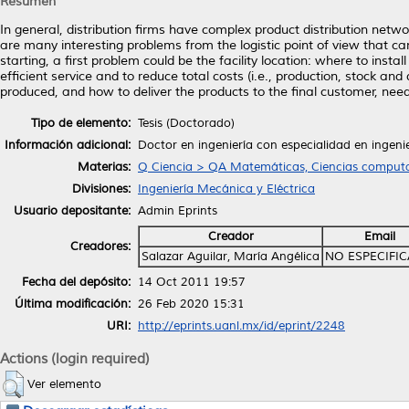
Resumen
In general, distribution ﬁrms have complex product distribution netwo
are many interesting problems from the logistic point of view that ca
starting, a ﬁrst problem could be the facility location: where to instal
efﬁcient service and to reduce total costs (i.e., production, stock a
produced, and how to deliver the products to the ﬁnal customer, nee
Tipo de elemento:
Tesis (Doctorado)
Información adicional:
Doctor en ingeniería con especialidad en ingeni
Materias:
Q Ciencia > QA Matemáticas, Ciencias computa
Divisiones:
Ingeniería Mecánica y Eléctrica
Usuario depositante:
Admin Eprints
Creador
Email
Creadores:
Salazar Aguilar, María Angélica
NO ESPECIFI
Fecha del depósito:
14 Oct 2011 19:57
Última modificación:
26 Feb 2020 15:31
URI:
http://eprints.uanl.mx/id/eprint/2248
Actions (login required)
Ver elemento