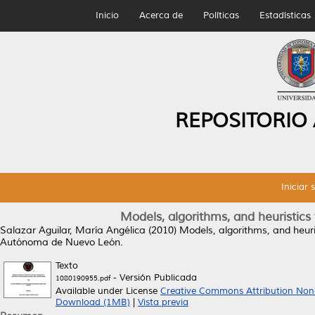
Inicio
Acerca de
Políticas
Estadísticas
REPOSITORIO
Iniciar 
Models, algorithms, and heuristics 
Salazar Aguilar, María Angélica
(2010)
Models, algorithms, and heuris
Autónoma de Nuevo León.
Texto
- Versión Publicada
1080190955.pdf
Available under License
Creative Commons Attribution Non
Download (1MB)
|
Vista previa