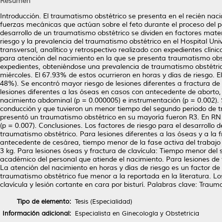
Resumen
Introducción. El traumatismo obstétrico se presenta en el recién nac
fuerzas mecánicas que actúan sobre el feto durante el proceso del p
desarrollo de un traumatismo obstétrico se dividen en factores mater
riesgo y la prevalencia del traumatismo obstétrico en el Hospital Uni
transversal, analítico y retrospectivo realizado con expedientes clíni
para atención del nacimiento en la que se presenta traumatismo obst
expedientes, obteniéndose una prevalencia de traumatismo obstétri
miércoles. El 67.93% de estos ocurrieron en horas y días de riesgo. E
48%). Se encontró mayor riesgo de lesiones diferentes a fractura d
lesiones diferentes a las óseas en casos con antecedente de aborto
nacimiento abdominal (p = 0.000005) e instrumentación (p = 0.002). S
conducción y que tuvieron un menor tiempo del segundo periodo de tr
presentó un traumatismo obstétrico en su mayoría fueron R3. En RN c
(p = 0.007). Conclusiones. Los factores de riesgo para el desarrollo 
traumatismo obstétrico. Para lesiones diferentes a las óseas y a la 
antecedente de cesárea, tiempo menor de la fase activa del trabajo
3 kg. Para lesiones óseas y fractura de clavícula: Tiempo menor del
académico del personal que atiende el nacimiento. Para lesiones de
La atención del nacimiento en horas y días de riesgo es un factor de
traumatismo obstétrico fue menor a la reportada en la literatura. L
clavícula y lesión cortante en cara por bisturí. Palabras clave: Traum
Tipo de elemento:
Tesis (Especialidad)
Información adicional:
Especialista en Ginecología y Obstetricia