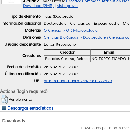
Available under License
Creative Commons Attribution Non
Download (2MB)
|
Vista previa
Tipo de elemento:
Tesis (Doctorado)
Información adicional:
Doctorado en Ciencias con Especialidad en Mic
Materias:
Q Ciencia > QR Microbiología
Divisiones:
Ciencias Biológicas > Doctorado en Ciencias co
Usuario depositante:
Editor Repositorio
Creador
Email
Creadores:
Palacios Corona, Rebeca
NO ESPECIFICADO
Fecha del depósito:
26 Nov 2021 20:03
Última modificación:
26 Nov 2021 20:03
URI:
http://eprints.uanl.mx/id/eprint/22529
Actions (login required)
Ver elemento
Descargar estadísticas
Downloads
Downloads per month over