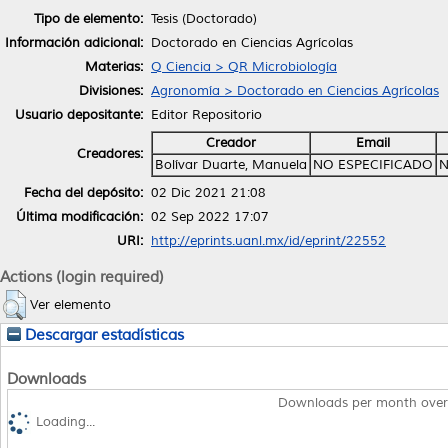
Tipo de elemento:
Tesis (Doctorado)
Información adicional:
Doctorado en Ciencias Agrícolas
Materias:
Q Ciencia > QR Microbiología
Divisiones:
Agronomía > Doctorado en Ciencias Agrícolas
Usuario depositante:
Editor Repositorio
Creador
Email
Creadores:
Bolívar Duarte, Manuela
NO ESPECIFICADO
N
Fecha del depósito:
02 Dic 2021 21:08
Última modificación:
02 Sep 2022 17:07
URI:
http://eprints.uanl.mx/id/eprint/22552
Actions (login required)
Ver elemento
Descargar estadísticas
Downloads
Downloads per month over
Loading...