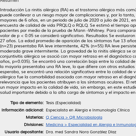
Resumen
Introducción La rinitis alérgica (RA) es el trastorno alérgico más co
puede conllevar a un riesgo mayor de complicaciones y, por lo tanto
mayores de 6 años, en un periodo de julio de 2020 a julio de 2021, en 
encuesta de calidad de vida PRQLQ o RQLQ. Se estimó el tiempo apr
pacientes por medio de la prueba de Mann -Whitney. Para comparar v
valor de p < 0.05 se consideró significativo. Resultados Se evaluar
27 años. La edad promedio de aparición de los síntomas fue 13 años,
(n=23) presentaba RA leve intermitente, 42% (n=55) RA leve persis
moderada grave intermitente. La gravedad de la rinitis alérgica se a
conjuntivitis alérgica se asoció con mayor retraso en el diagnóstico
años, p=0.035). Se encontró una correlación baja entre la calidad de
la mayoría presentaba una RA leve, lo que difiere con otros estud
esperaba, se encontró una relación significativa entre la calidad de 
alérgica fue la comorbilidad asociada con mayor retraso en el diagn
relevancia que los pacientes atribuyen a los síntomas oculares. El re
un mayor impacto en la calidad de vida, sin embargo, en este estudi
salud importante debido a la alta carga de síntomas y el impacto en 
Tipo de elemento:
Tesis (Especialidad)
Información adicional:
Especialista en Alergia e Inmunología Clínica
Materias:
Q Ciencia > QR Microbiología
Divisiones:
Medicina > Especialidad en Alergia e Inmunolog
Usuario depositante:
Dra. med Sandra Nora González Díaz