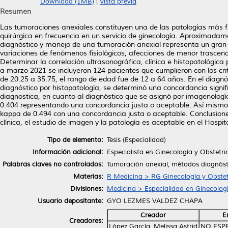
Download (1MB)
|
Vista previa
Resumen
Las tumoraciones anexiales constituyen una de las patologías más fr
quirúrgica en frecuencia en un servicio de ginecología. Aproximada
diagnóstico y manejo de una tumoración anexial representa un gran 
variaciones de fenómenos fisiológicos, afecciones de menor trasce
Determinar la correlación ultrasonográfica, clínica e histopatológic
a marzo 2021 se incluyeron 124 pacientes que cumplieron con los crit
de 20.25 a 35.75, el rango de edad fue de 12 a 64 años. En el diagnós
diagnóstico por histopatología, se determinó una concordancia signif
diagnostica, en cuanto al diagnóstico que se asignó por imagenolog
0.404 representando una concordancia justa o aceptable. Así mismo, 
kappa de 0.494 con una concordancia justa o aceptable. Conclusione
clínica, el estudio de imagen y la patología es aceptable en el Hospita
Tipo de elemento:
Tesis (Especialidad)
Información adicional:
Especialista en Ginecología y Obstetri
Palabras claves no controlados:
Tumoración anexial, métodos diagnóst
Materias:
R Medicina > RG Ginecología y Obstet
Divisiones:
Medicina > Especialidad en Ginecologi
Usuario depositante:
GYO LEZMES VALDEZ CHAPA
Creador
E
Creadores:
López García, Melissa Astrid
NO ESP