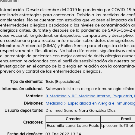
Resumen
Introducción: Desde diciembre del 2019 la pandemia por COVID-19 h
realizado estrategias para contenerla. Debido a las medidas de con
ambientales. No se cuentan con estudios que valoren el impacto de
enfermedades alérgicas asociados a los niveles de contaminación am
alérgicas antes, durante y después de la pandemia de SARS-Cov-2 e
observacional, longitudinal, ambispectivo, comparativo y descriptivo. 
un cuestionario para recabar información sobre datos demográficos bá
Monitoreo Ambiental (SIMA) y Pollen Sense para el registro de los c
respectivamente. Resultados: No hubo diferencias significativas entr
el porcentaje de pacientes con mejor control de rinitis alérgica aume
encuentran relacionados con el perfil de sensibilización de nuestra
investigación en el campo de la alergia en relación con la contami
prevención y control de las enfermedades alérgicas.
Tipo de elemento:
Tesis (Especialidad)
Información adicional:
Subespecialista en alergia e inmunología clínica
Materias:
R Medicina > RC Medicina Interna, Psiquiatría,
Divisiones:
Medicina > Especialidad en Alergia e Inmunolog
Usuario depositante:
Dra. med Sandra Nora González Díaz
Creador
Email
Creadores:
Escamilla Luna, Laura Paola
l.p.escamilla@hot
Fecha del depósito:
03 Ene 2022 13:34