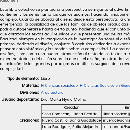
Resumen
Este libro colectivo se plantea una perspectiva semejante al advertir 
contienen y los seres humanos que los usamos, haciendo hincapié en
complejo. Cuando se aborda al diseño desde esta perspectiva, la un
emergencia, la posibilidad de que las familias de objetos producidas
podría autogenerarse hasta cierto punto, haciendo que el conjunto de
que abrazan los textos aquí reunidos y que presentan una de las m
Facultad, siempre en la vanguardia de la investigación sobre el diseño
primero, dedicado al diseño, conjunta 3 capítulos dedicados a expone
pensamiento sistémico y las teorías sobre la complejidad. La obra d
diseños, sirve como una buena introducción al resto de los textos a 
experimentado la definición sobre lo que es el diseño, mostrando evi
asimilación de los grandes paradigmas científicos surgidos de la revo
complejidad.
Tipo de elemento:
Libro
Materias:
H Ciencias sociales > H Ciencias Sociales en Gene
Divisiones:
Arquitectura
Usuario depositante:
Dra. Marta Nydia Molina
Creador
Em
Sosa Compeán, Liliana Beatriz
liliana.sosacm
Creadores:
Rivera Castillo, Sonia Guadalupe
sriverac@uanl.
Luna Rodríguez, Sofía Alejandra
sofia.lunard@u