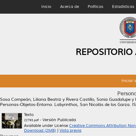
Inicio
Acerca de
Políticas
Estadísticas
REPOSITORIO
Iniciar 
Persona
Sosa Compeán, Liliana Beatriz
y
Rivera Castillo, Sonia Guadalupe
y
Personas-Objetos-Entorno.
Labyrinthos, San Nicolás de los Garza.
Texto
- Versión Publicada
22793.pdf
Available under License
Creative Commons Attribution Non
Download (2MB)
|
Vista previa