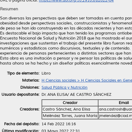
URL o página oficial:
https://www.doi.org/10.29105/b2022-04
Resumen
Son diversas las perspectivas que deben ser tomadas en cuenta para l
obesidad desde perspectivas sociales, construccionistas y fenomenol
de peso se han ido construyendo en las décadas recientes y han estab
Es destacable el bajo impacto que han tenido los programas antiobes
Encuesta Nacional de Salud y Nutrición 2018 que ha mostrado el aum
investigaciones que sustentan el trabajo del presente libro fueron re
numéricos y estadísticos como discursivos, textuales y de contenido
experiencia de personas pertenecientes a distintos sectores que han v
Esta obra es una invitación a pensar y re pensar las políticas de sal
hasta ahora se ha hecho y sin diseñar políticas esencialmente nove
Tipo de elemento:
Libro
Materias:
H Ciencias sociales > H Ciencias Sociales en Gene
Divisiones:
Salud Pública y Nutrición
Usuario depositante:
Dr. ANA ELISA/ AE CASTRO SÁNCHEZ
Creador
Email
Creadores:
Castro Sánchez, Ana Elisa
ana.castrosh@uan
Meléndez Torres, Juana María
jmelendez@ciad.
Fecha del depósito:
14 Feb 2022 16:16
Última modificación:
03 Mayo 2022 22:31