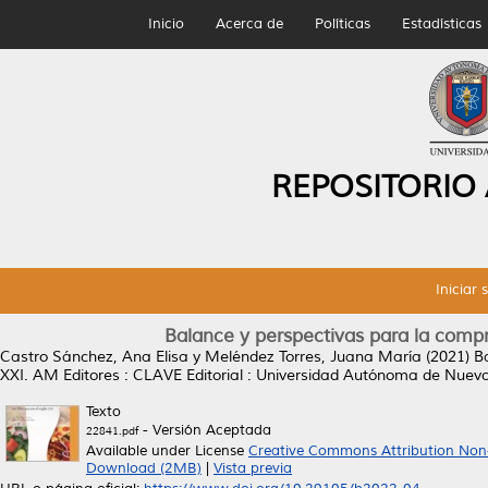
Inicio
Acerca de
Políticas
Estadísticas
REPOSITORIO
Iniciar 
Balance y perspectivas para la compr
Castro Sánchez, Ana Elisa
y
Meléndez Torres, Juana María
(2021)
B
XXI.
AM Editores : CLAVE Editorial : Universidad Autónoma de Nue
Texto
- Versión Aceptada
22841.pdf
Available under License
Creative Commons Attribution Non
Download (2MB)
|
Vista previa