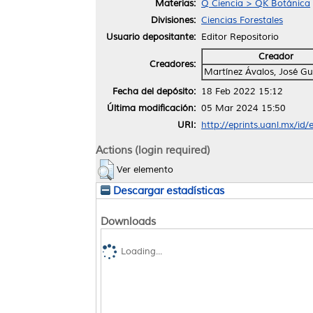
Materias:
Q Ciencia > QK Botánica
Divisiones:
Ciencias Forestales
Usuario depositante:
Editor Repositorio
Creador
Creadores:
Martínez Ávalos, José G
Fecha del depósito:
18 Feb 2022 15:12
Última modificación:
05 Mar 2024 15:50
URI:
http://eprints.uanl.mx/id
Actions (login required)
Ver elemento
Descargar estadísticas
Downloads
Loading...