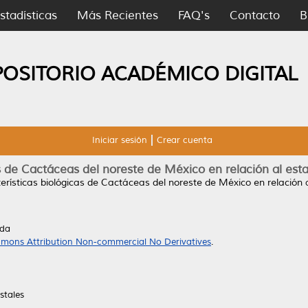
stadísticas
Más Recientes
FAQ's
Contacto
B
POSITORIO ACADÉMICO DIGITAL
Iniciar sesión
Crear cuenta
s de Cactáceas del noreste de México en relación al est
erísticas biológicas de Cactáceas del noreste de México en relación a
ada
mons Attribution Non-commercial No Derivatives
.
stales