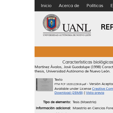
Inicio
Acerca de
Políticas
E
RE
Características biológica
Martínez Ávalos, José Guadalupe
(1998)
Caract
thesis, Universidad Autónoma de Nuevo León.
Texto
- Versión Acept
FTM FCF 1020122919.pdf
Available under License
Creative Com
Download (28MB)
|
Vista previa
Tipo de elemento:
Tesis (Maestría)
Información adicional:
Maestría en Ciencias Fore