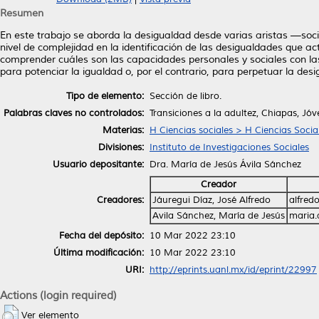
Resumen
En este trabajo se aborda la desigualdad desde varias aristas —s
nivel de complejidad en la identificación de las desigualdades que a
comprender cuáles son las capacidades personales y sociales con la
para potenciar la igualdad o, por el contrario, para perpetuar la des
Tipo de elemento:
Sección de libro.
Palabras claves no controlados:
Transiciones a la adultez, Chiapas, J
Materias:
H Ciencias sociales > H Ciencias Socia
Divisiones:
Instituto de Investigaciones Sociales
Usuario depositante:
Dra. María de Jesús Ávila Sánchez
Creador
Creadores:
Jáuregui Díaz, José Alfredo
alfred
Avila Sánchez, María de Jesús
maria.
Fecha del depósito:
10 Mar 2022 23:10
Última modificación:
10 Mar 2022 23:10
URI:
http://eprints.uanl.mx/id/eprint/22997
Actions (login required)
Ver elemento