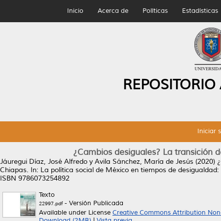
Inicio
Acerca de
Políticas
Estadísticas
REPOSITORIO
Iniciar 
¿Cambios desiguales? La transición de
Jáuregui Díaz, José Alfredo
y
Avila Sánchez, María de Jesús
(2020)
¿
Chiapas.
In: La política social de México en tiempos de desigualdad:
ISBN 9786073254892
Texto
- Versión Publicada
22997.pdf
Available under License
Creative Commons Attribution Non
Download (2MB)
|
Vista previa