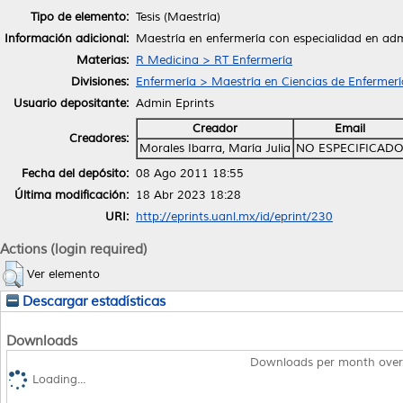
Tipo de elemento:
Tesis (Maestría)
Información adicional:
Maestría en enfermería con especialidad en admi
Materias:
R Medicina > RT Enfermería
Divisiones:
Enfermería > Maestría en Ciencias de Enfermerí
Usuario depositante:
Admin Eprints
Creador
Email
Creadores:
Morales Ibarra, María Julia
NO ESPECIFICAD
Fecha del depósito:
08 Ago 2011 18:55
Última modificación:
18 Abr 2023 18:28
URI:
http://eprints.uanl.mx/id/eprint/230
Actions (login required)
Ver elemento
Descargar estadísticas
Downloads
Downloads per month over
Loading...