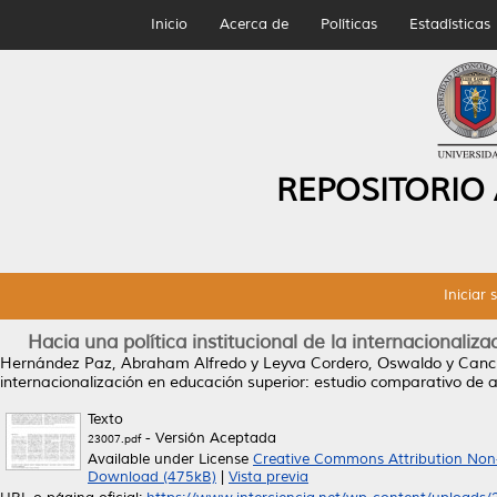
Inicio
Acerca de
Políticas
Estadísticas
REPOSITORIO
Iniciar 
Hacia una política institucional de la internacionali
Hernández Paz, Abraham Alfredo
y
Leyva Cordero, Oswaldo
y
Canci
internacionalización en educación superior: estudio comparativo de a
Texto
- Versión Aceptada
23007.pdf
Available under License
Creative Commons Attribution Non
Download (475kB)
|
Vista previa