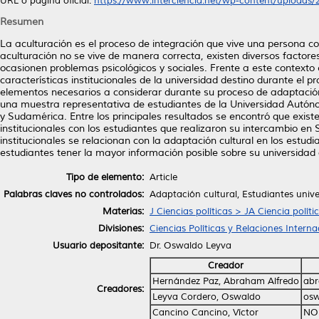
URL o página oficial:
https://www.interciencia.net/wp-content/uploads/2
Resumen
La aculturación es el proceso de integración que vive una persona co
aculturación no se vive de manera correcta, existen diversos factor
ocasionen problemas psicológicos y sociales. Frente a este contexto 
características institucionales de la universidad destino durante el p
elementos necesarios a considerar durante su proceso de adaptación 
una muestra representativa de estudiantes de la Universidad Autó
y Sudamérica. Entre los principales resultados se encontró que existe 
institucionales con los estudiantes que realizaron su intercambio en 
institucionales se relacionan con la adaptación cultural en los estud
estudiantes tener la mayor información posible sobre su universidad 
Tipo de elemento:
Article
Palabras claves no controlados:
Adaptación cultural, Estudiantes unive
Materias:
J Ciencias políticas > JA Ciencia políti
Divisiones:
Ciencias Políticas y Relaciones Interna
Usuario depositante:
Dr. Oswaldo Leyva
Creador
Hernández Paz, Abraham Alfredo
ab
Creadores:
Leyva Cordero, Oswaldo
osw
Cancino Cancino, Víctor
NO