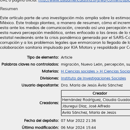
URL o página oficial:
http://www.asiaamericalatina.org/wp-content/uplo
Resumen
Este artículo parte de una investigación más amplia sobre la estima
México. Este trabajo plantea, a manera de resumen, cómo el incre
esta ante los medios de comunicación, creando así una percepción 
esta nueva percepción mediática, antes enfocada a las áreas de lo so
estatal neoleonés ante la crisis pandémica generada por el SARS-CoV
corrupción y a los problemas legales que enmarcaron la llegada de 
colaboración sanitaria impulsado por KIA Motors y respaldado por Co
Tipo de elemento:
Article
Palabras claves no controlados:
migración, Nuevo León, percepción, s
Materias:
H Ciencias sociales > H Ciencias Socia
Divisiones:
Instituto de Investigaciones Sociales
Usuario depositante:
Dra. María de Jesús Ávila Sánchez
Creador
Hernández Rodríguez, Claudia Guada
Creadores:
Jáuregui Díaz, José Alfredo
Avila Sánchez, María de Jesús
Fecha del depósito:
07 Mar 2022 21:36
Última modificación:
06 Mar 2024 15:44