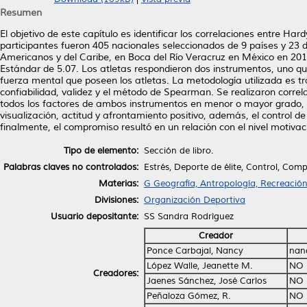
Resumen
El objetivo de este capítulo es identificar los correlaciones entre Ha
participantes fueron 405 nacionales seleccionados de 9 países y 23 d
Americanos y del Caribe, en Boca del Río Veracruz en México en 201
Estándar de 5.07. Los atletas respondieron dos instrumentos, uno que
fuerza mental que poseen los atletas. La metodología utilizada es tra
confiabilidad, validez y el método de Spearman. Se realizaron correl
todos los factores de ambos instrumentos en menor o mayor grado, e
visualización, actitud y afrontamiento positivo, además, el control d
finalmente, el compromiso resultó en un relación con el nivel motivac
Tipo de elemento:
Sección de libro.
Palabras claves no controlados:
Estrés, Deporte de élite, Control, Com
Materias:
G Geografía, Antropología, Recreació
Divisiones:
Organización Deportiva
Usuario depositante:
SS Sandra Rodrìguez
Creador
Ponce Carbajal, Nancy
nan
López Walle, Jeanette M.
NO 
Creadores:
Jaenes Sánchez, José Carlos
NO 
Peñaloza Gómez, R.
NO 