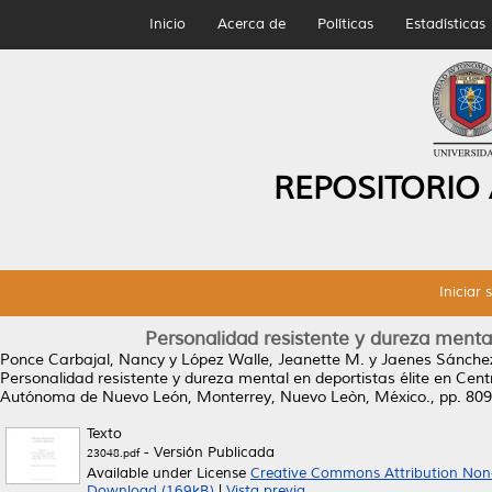
Inicio
Acerca de
Políticas
Estadísticas
REPOSITORIO
Iniciar 
Personalidad resistente y dureza mental
Ponce Carbajal, Nancy
y
López Walle, Jeanette M.
y
Jaenes Sánchez
Personalidad resistente y dureza mental en deportistas élite en Cent
Autónoma de Nuevo León, Monterrey, Nuevo Leòn, México., pp. 80
Texto
- Versión Publicada
23048.pdf
Available under License
Creative Commons Attribution Non
Download (169kB)
|
Vista previa