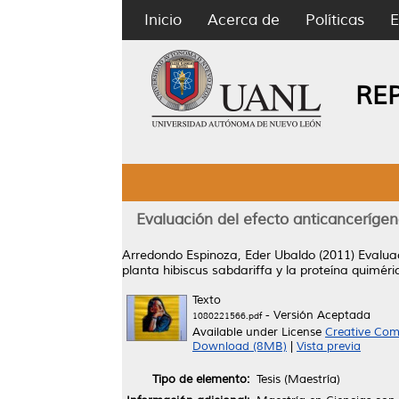
Inicio
Acerca de
Políticas
E
RE
Evaluación del efecto anticancerígen
Arredondo Espinoza, Eder Ubaldo
(2011)
Evaluac
planta hibiscus sabdariffa y la proteína quiméri
Texto
- Versión Aceptada
1080221566.pdf
Available under License
Creative Com
Download (8MB)
|
Vista previa
Tipo de elemento:
Tesis (Maestría)