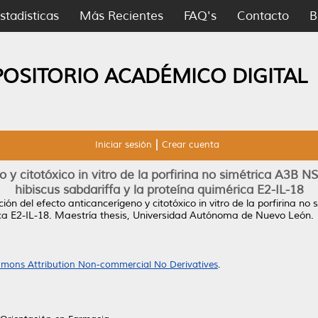
stadísticas
Más Recientes
FAQ's
Contacto
B
POSITORIO ACADÉMICO DIGITAL
Iniciar sesión
Crear cuenta
o y citotóxico in vitro de la porfirina no simétrica A3B 
hibiscus sabdariffa y la proteína quimérica E2-IL-18
ión del efecto anticancerígeno y citotóxico in vitro de la porfirina 
ca E2-IL-18.
Maestría thesis, Universidad Autónoma de Nuevo León.
mons Attribution Non-commercial No Derivatives
.