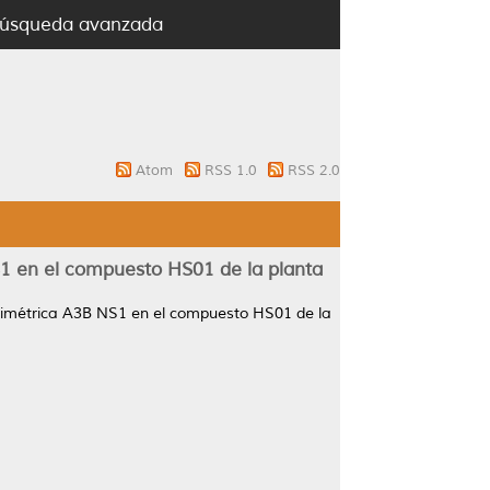
úsqueda avanzada
Atom
RSS 1.0
RSS 2.0
NS1 en el compuesto HS01 de la planta
no simétrica A3B NS1 en el compuesto HS01 de la