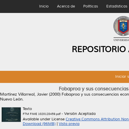
Inicio
Acerca de
Políticas
Estadísticas
REPOSITORIO
Iniciar 
Fobaproa y sus consecuencias e
Martínez Villarreal, Javier
(2000)
Fobaproa y sus consecuencias económi
Nuevo León.
Texto
- Versión Aceptada
FTM FIME 1020128459.pdf
Available under License
Creative Commons Attribution Non
Download (96MB)
|
Vista previa