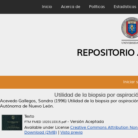
Inicio
Acerca de
Políticas
Estadísticas
REPOSITORIO
Iniciar 
Utilidad de la biopsia por aspirac
Acevedo Gallegos, Sandra
(1996)
Utilidad de la biopsia por aspiraci
Autónoma de Nuevo León.
Texto
- Versión Aceptada
FTM FMED 1020118315.pdf
Available under License
Creative Commons Attribution Non
Download (2MB)
|
Vista previa