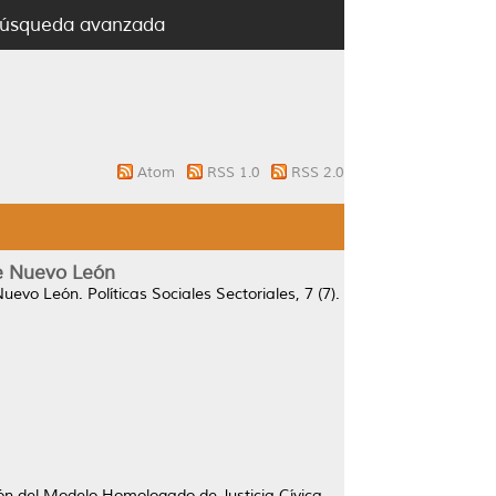
úsqueda avanzada
Atom
RSS 1.0
RSS 2.0
 de Nuevo León
 Nuevo León.
Políticas Sociales Sectoriales, 7 (7).
ón del Modelo Homologado de Justicia Cívica,