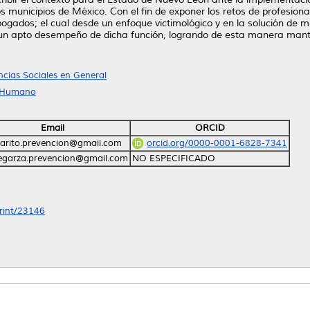
 municipios de México. Con el fin de exponer los retos de profesionali
bogados; el cual desde un enfoque victimológico y en la solución de m
n apto desempeño de dicha función, logrando de esta manera mantene
ncias Sociales en General
o Humano
Email
ORCID
arito.prevencion@gmail.com
orcid.org/0000-0001-6828-7341
egarza.prevencion@gmail.com
NO ESPECIFICADO
print/23146