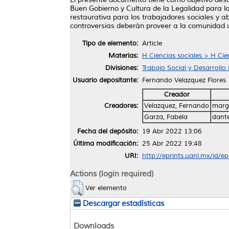
Buen Gobierno y Cultura de la Legalidad para los
restaurativa para los trabajadores sociales y a
controversias deberán proveer a la comunidad u
Tipo de elemento:
Article
Materias:
H Ciencias sociales > H Cie
Divisiones:
Trabajo Social y Desarroll
Usuario depositante:
Fernando Velazquez Flores
Creador
Creadores:
Velazquez, Fernando
marg
Garza, Fabela
dant
Fecha del depósito:
19 Abr 2022 13:06
Última modificación:
25 Abr 2022 19:48
URI:
http://eprints.uanl.mx/id/e
Actions (login required)
Ver elemento
Descargar estadísticas
Downloads