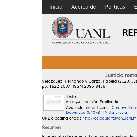
Inicio
Acerca de
Políticas
E
RE
Justicia rest
Velazquez, Fernando
y
Garza, Fabela
(2020)
Ju
pp. 1522-1537. ISSN 2395-8456
Texto
- Versión Publicada
23146.pdf
Available under License
Creative Com
Download (543kB)
|
Vista previa
URL o página oficial:
http://coloquio.ftsydh.uanl.m
Resumen
El presente documento tiene como objetivo desc