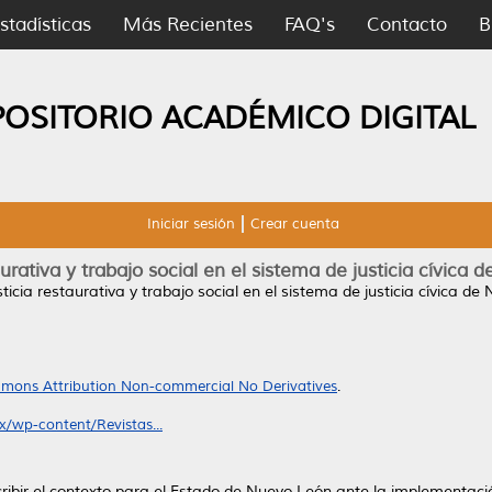
stadísticas
Más Recientes
FAQ's
Contacto
B
POSITORIO ACADÉMICO DIGITAL
Iniciar sesión
Crear cuenta
aurativa y trabajo social en el sistema de justicia cívica
sticia restaurativa y trabajo social en el sistema de justicia cívica de
mons Attribution Non-commercial No Derivatives
.
x/wp-content/Revistas...
ribir el contexto para el Estado de Nuevo León ante la implementaci