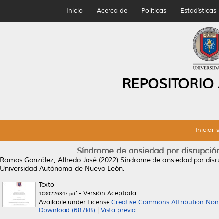
Inicio
Acerca de
Políticas
Estadísticas
REPOSITORIO
Iniciar 
Síndrome de ansiedad por disrupción
Ramos González, Alfredo José
(2022)
Síndrome de ansiedad por disru
Universidad Autónoma de Nuevo León.
Texto
- Versión Aceptada
1080226347.pdf
Available under License
Creative Commons Attribution Non
Download (687kB)
|
Vista previa