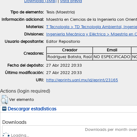
Download (3MB)
|
Vista previa
Tipo de elemento:
Tesis (Maestría)
Información adicional:
Maestría en Ciencias de la Ingeniería con Orien
Materias:
T Tecnología > TD Tecnología Ambiental, Ingenie
Divisiones:
Ingeniería Mecánica y Eléctrica > Maestría en C
Usuario depositante:
Editor Repositorio
Creador
Email
Creadores:
Rodríguez Batista, Raúl
NO ESPECIFICADO
NO
Fecha del depósito:
27 Abr 2022 20:33
Última modificación:
27 Abr 2022 20:33
URI:
http://eprints.uanl.mx/id/eprint/23165
Actions (login required)
Ver elemento
Descargar estadísticas
Downloads
Downloads per month over
Loading...