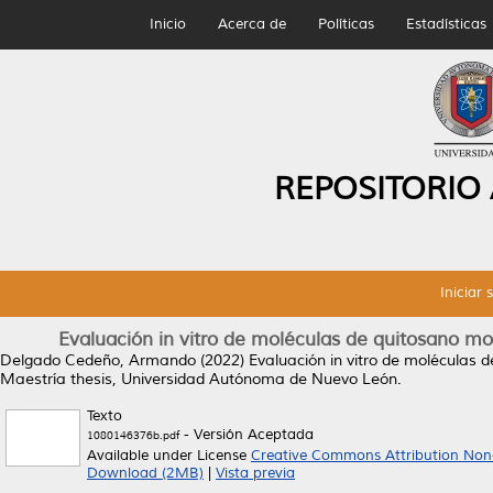
Inicio
Acerca de
Políticas
Estadísticas
REPOSITORIO
Iniciar 
Evaluación in vitro de moléculas de quitosano m
Delgado Cedeño, Armando
(2022)
Evaluación in vitro de moléculas
Maestría thesis, Universidad Autónoma de Nuevo León.
Texto
- Versión Aceptada
1080146376b.pdf
Available under License
Creative Commons Attribution Non
Download (2MB)
|
Vista previa