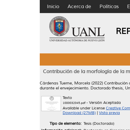
Inicio
Acerca de
Políticas
E
RE
Contribución de la morfología de la 
Cárdenas Tueme, Marcela
(2022)
Contribución 
durante el envejecimiento.
Doctorado thesis, U
Texto
- Versión Aceptada
1080032045.pdf
Available under License
Creative Com
Download (27MB)
|
Vista previa
Tipo de elemento:
Tesis (Doctorado)