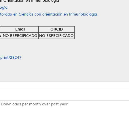
n Orientación en Inmunobiología
ogía
ctorado en Ciencias con orientación en Inmunobiología
Email
ORCID
a
NO ESPECIFICADO
NO ESPECIFICADO
/eprint/23247
Downloads per month over past year