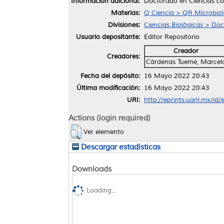
Información adicional:
Doctorado en Ciencias co
Materias:
Q Ciencia > QR Microbiol
Divisiones:
Ciencias Biológicas > Do
Usuario depositante:
Editor Repositorio
Creador
Creadores:
Cárdenas Tueme, Marcel
Fecha del depósito:
16 Mayo 2022 20:43
Última modificación:
16 Mayo 2022 20:43
URI:
http://eprints.uanl.mx/id
Actions (login required)
Ver elemento
Descargar estadísticas
Downloads
Loading...