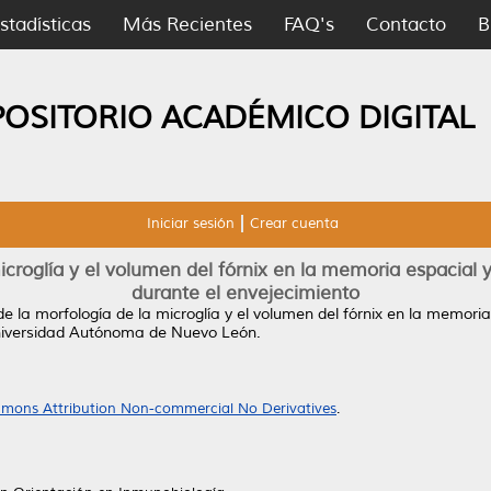
stadísticas
Más Recientes
FAQ's
Contacto
B
POSITORIO ACADÉMICO DIGITAL
Iniciar sesión
Crear cuenta
microglía y el volumen del fórnix en la memoria espacia
durante el envejecimiento
de la morfología de la microglía y el volumen del fórnix en la memor
niversidad Autónoma de Nuevo León.
mons Attribution Non-commercial No Derivatives
.