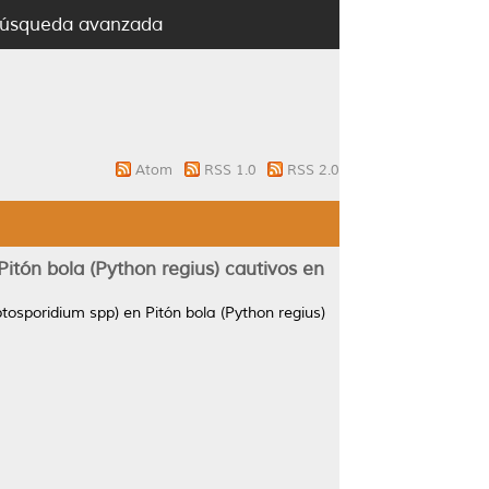
úsqueda avanzada
Atom
RSS 1.0
RSS 2.0
itón bola (Python regius) cautivos en
osporidium spp) en Pitón bola (Python regius)