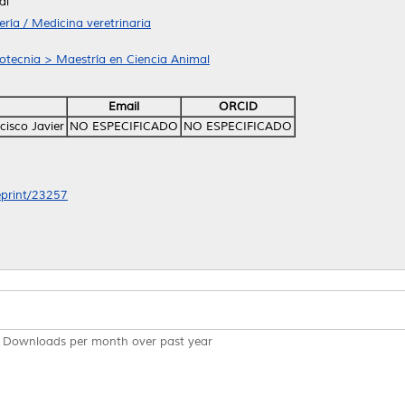
al
ría / Medicina veretrinaria
ootecnia > Maestría en Ciencia Animal
Email
ORCID
isco Javier
NO ESPECIFICADO
NO ESPECIFICADO
/eprint/23257
Downloads per month over past year