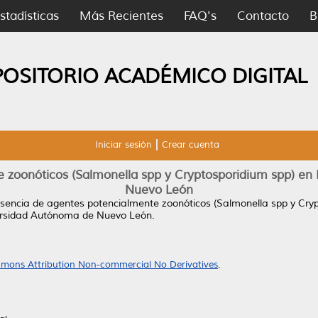
stadísticas
Más Recientes
FAQ's
Contacto
B
POSITORIO ACADÉMICO DIGITAL
Iniciar sesión
Crear cuenta
zoonóticos (Salmonella spp y Cryptosporidium spp) en P
Nuevo León
sencia de agentes potencialmente zoonóticos (Salmonella spp y Crypt
ersidad Autónoma de Nuevo León.
mons Attribution Non-commercial No Derivatives
.