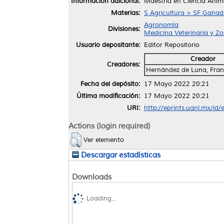
Información adicional:
Maestría en Ciencia Anim
Materias:
S Agricultura > SF Ganade
Agronomía
Divisiones:
Medicina Veterinaria y Z
Usuario depositante:
Editor Repositorio
Creador
Creadores:
Hernández de Luna, Franc
Fecha del depósito:
17 Mayo 2022 20:21
Última modificación:
17 Mayo 2022 20:21
URI:
http://eprints.uanl.mx/id
Actions (login required)
Ver elemento
Descargar estadísticas
Downloads
Loading...