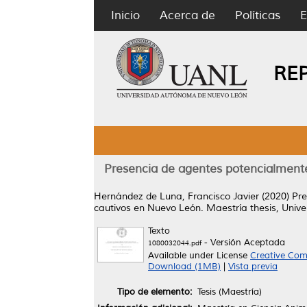
Inicio
Acerca de
Políticas
E
RE
Presencia de agentes potencialmente 
Hernández de Luna, Francisco Javier
(2020)
Pre
cautivos en Nuevo León.
Maestría thesis, Univ
Texto
- Versión Aceptada
1080032044.pdf
Available under License
Creative Com
Download (1MB)
|
Vista previa
Tipo de elemento:
Tesis (Maestría)