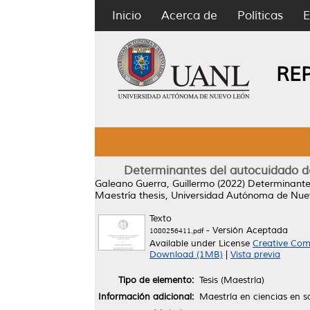
Inicio
Acerca de
Políticas
E
RE
Determinantes del autocuidado de 
Galeano Guerra, Guillermo
(2022)
Determinantes
Maestría thesis, Universidad Autónoma de Nue
Texto
- Versión Aceptada
1080256411.pdf
Available under License
Creative Com
Download (1MB)
|
Vista previa
Tipo de elemento:
Tesis (Maestría)
Información adicional:
Maestría en ciencias en s