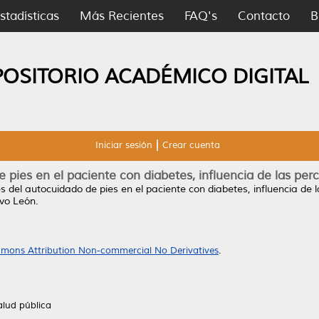
stadísticas
Más Recientes
FAQ's
Contacto
B
POSITORIO ACADÉMICO DIGITAL
Iniciar sesión
Crear cuenta
pies en el paciente con diabetes, influencia de las perc
 del autocuidado de pies en el paciente con diabetes, influencia de l
vo León.
mons Attribution Non-commercial No Derivatives
.
alud pública