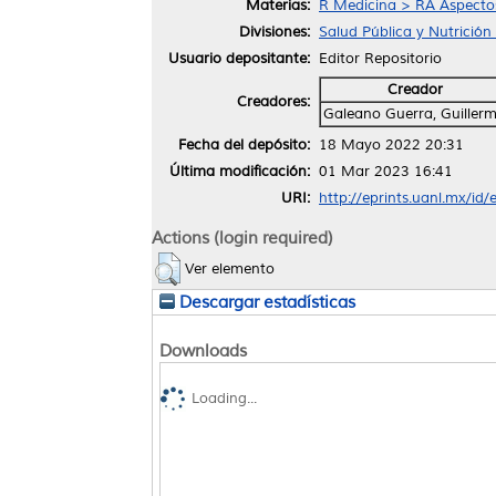
Materias:
R Medicina > RA Aspectos
Divisiones:
Salud Pública y Nutrición
Usuario depositante:
Editor Repositorio
Creador
Creadores:
Galeano Guerra, Guiller
Fecha del depósito:
18 Mayo 2022 20:31
Última modificación:
01 Mar 2023 16:41
URI:
http://eprints.uanl.mx/id
Actions (login required)
Ver elemento
Descargar estadísticas
Downloads
Loading...