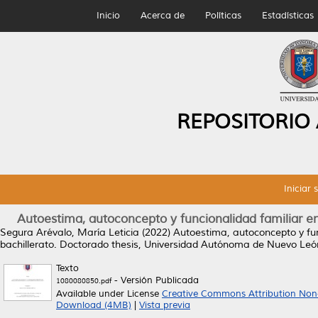
Inicio
Acerca de
Políticas
Estadísticas
REPOSITORIO
Iniciar 
Autoestima, autoconcepto y funcionalidad familiar 
Segura Arévalo, María Leticia
(2022)
Autoestima, autoconcepto y fu
bachillerato.
Doctorado thesis, Universidad Autónoma de Nuevo Leó
Texto
- Versión Publicada
1080080850.pdf
Available under License
Creative Commons Attribution Non
Download (4MB)
|
Vista previa