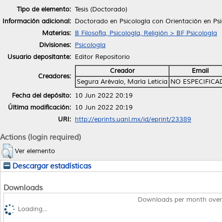
Tipo de elemento:
Tesis (Doctorado)
Información adicional:
Doctorado en Psicología con Orientación en Ps
Materias:
B Filosofía, Psicología, Religión > BF Psicología
Divisiones:
Psicología
Usuario depositante:
Editor Repositorio
Creador
Email
Creadores:
Segura Arévalo, María Leticia
NO ESPECIFICA
Fecha del depósito:
10 Jun 2022 20:19
Última modificación:
10 Jun 2022 20:19
URI:
http://eprints.uanl.mx/id/eprint/23389
Actions (login required)
Ver elemento
Descargar estadísticas
Downloads
Downloads per month over
Loading...